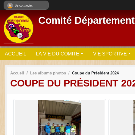
Panneau de gestion des cookies
Se connecter
Comité Départementa
ACCUEIL
LA VIE DU COMITE
VIE SPORTIVE
Accueil
Les albums photos
Coupe du Président 2024
COUPE DU PRÉSIDENT 20