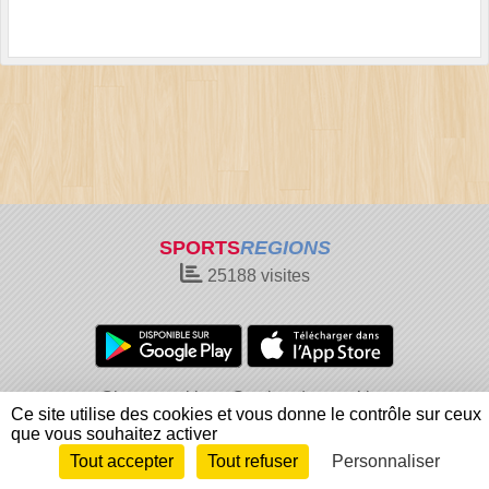
SPORTS
REGIONS
25188
visites
Charte cookies
Gestion des cookies
Ce site utilise des cookies et vous donne le contrôle sur ceux
Informations légales
Signaler un contenu inapproprié
que vous souhaitez activer
Tout accepter
Tout refuser
Personnaliser
Envie de participer ?
Connexion