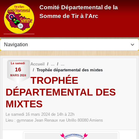
Panneau de gestion des cookies
Comité Départemental de la
Somme de Tir à l'Arc
Le
samedi
Accueil
16
Trophée départemental des mixtes
MARS
2024
TROPHÉE
DÉPARTEMENTAL DES
MIXTES
Le
samedi
16
mars
2024
de 14h à 22h
Lieu :
gymnase Jean Renaux rue Utrillo
80080
Amiens