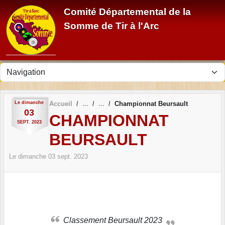
Panneau de gestion des cookies
Comité Départemental de la
Somme de Tir à l'Arc
Le
dimanche
Accueil
Championnat Beursault
03
CHAMPIONNAT
SEPT.
2023
BEURSAULT
Le
dimanche
03
sept.
2023
Classement Beursault 2023