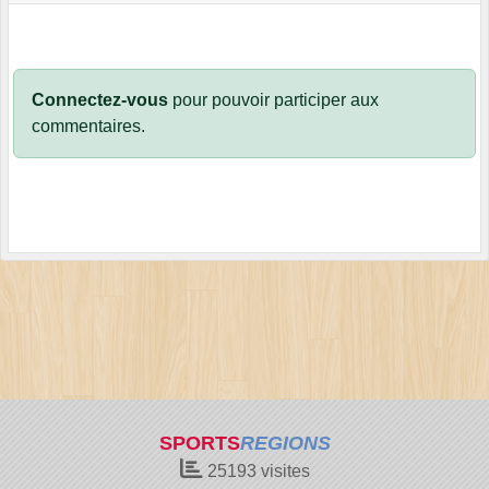
Connectez-vous
pour pouvoir participer aux
commentaires.
SPORTS
REGIONS
25193
visites