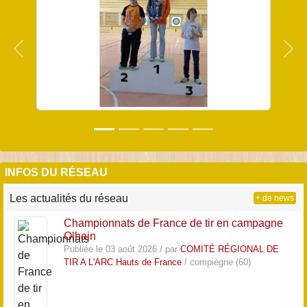
Précedent
Sui
INFOS DU RÉSEAU
Les actualités du réseau
+ de news
Championnats de France de tir en campagne
Olhain
Publiée le 03 août 2026 / par
COMITÉ RÉGIONAL DE
TIR A L'ARC Hauts de France
/ compiègne (60)